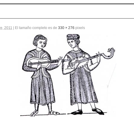
re, 2011
|
El tamaño completo es de
330 × 276
pixels