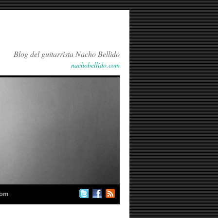
Blog del guitarrista Nacho Bellido
nachobellido.com
com