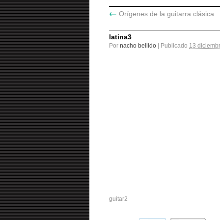
←
Orígenes de la guitarra clásica
latina3
Por
nacho bellido
|
Publicado
13 diciemb
guitar2