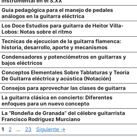
instrumental en el S.XX
Guía pedagógica para el manejo de pedales
análogos en la guitarra eléctrica
Los Doce Estudios para guitarra de Heitor Villa-
Lobos: Notas sobre el ritmo
Tecnicas de ejecucion de la guitarra flamenca:
historia, desarrollo, aporte y mecanismos
Condensadores y potenciómetros en guitarras y
bajos eléctricos
Conceptos Elementales Sobre Tablaturas y Teoría
De Guitarra eléctrica y acústica (Notación)
Consejos para aprovechar las clases de guitarra
La guitarra clásica en concierto: Diferentes
enfoques para un nuevo concepto
La “Rondeña de Granada” del célebre guitarrista
Francisco Rodríguez Murciano
Página
Página
Página
1
2
…
23
Siguiente
→