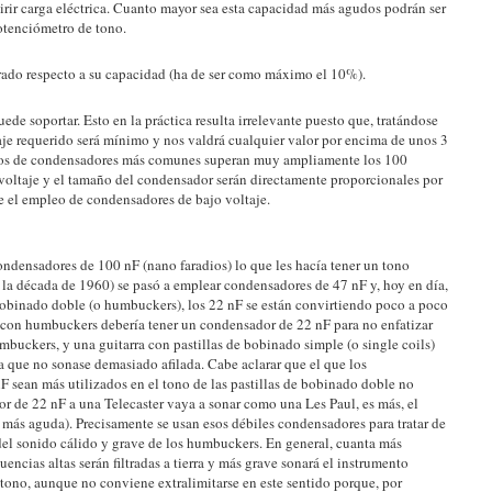
rir carga eléctrica. Cuanto mayor sea esta capacidad más agudos podrán ser
potenciómetro de tono.
erado respecto a su capacidad (ha de ser como máximo el 10%).
de soportar. Esto en la práctica resulta irrelevante puesto que, tratándose
aje requerido será mínimo y nos valdrá cualquier valor por encima de unos 3
 tipos de condensadores más comunes superan muy ampliamente los 100
l voltaje y el tamaño del condensador serán directamente proporcionales por
ble el empleo de condensadores de bajo voltaje.
condensadores de 100 nF (nano faradios) lo que les hacía tener un tono
 la década de 1960) se pasó a emplear condensadores de 47 nF y, hoy en día,
e bobinado doble (o humbuckers), los 22 nF se están convirtiendo poco a poco
a con humbuckers debería tener un condensador de 22 nF para no enfatizar
mbuckers, y una guitarra con pastillas de bobinado simple (o single coils)
 que no sonase demasiado afilada. Cabe aclarar que el que los
 sean más utilizados en el tono de las pastillas de bobinado doble no
dor de 22 nF a una Telecaster vaya a sonar como una Les Paul, es más, el
ún más aguda). Precisamente se usan esos débiles condensadores para tratar de
 del sonido cálido y grave de los humbuckers. En general, cuanta más
ncias altas serán filtradas a tierra y más grave sonará el instrumento
tono, aunque no conviene extralimitarse en este sentido porque, por