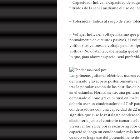
–
Capacidad: Indica la capacidad de adqui
filtrados de la señal mediante el uso del 
–
Tolerancia: Indica al rango de error tol
–
Voltaje: Indica el voltaje máximo que pue
normalmente de circuitos pasivos, el volt
voltios (los valores de voltaje para los
voltios). No obstante, cabe señalar que e
lo que, para ahorrar espacio, será preferi
Las primeras guitarras eléctricas usaban 
demasiado grave, pero posteriormente (en
tras la popularización de las pastillas d
en el estándar. Normalmente, una guitarr
demasiado el tono grave natural en los hu
debería usar un condensador de 47 nF para
condensadores con una capacidad de 22 nF
significa que si se le instala un condensa
efecto sería justo el contrario (sonaría a
preservar los ya de por si escasos agudos
capacidad tenga un condensador, más frecue
cuando se haga uso del potenciómetro de 