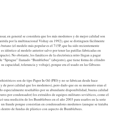
usar, en general se considera que los más modernos y de mejor calidad son
irida por la multinacional Vishay en 1992), que se distinguen fácilmente
a butano (el modelo más popular es el 715P, que ha sido recientemente
s idéntico al modelo anterior salvo por tener las patillas fabricadas en
pacto). No obstante, los fanáticos de la electrónica retro llegan a pagar
e “Sprague” llamado “Bumblebee” (abejorro), que tiene forma de cilindro
n su capacidad, tolerancia y voltaje), porque era el usado en las Gibsons
ehistóricos son de tipo Paper In Oil (PIO) y no se fabrican desde hace
r y de peor calidad que los modernos), pero dado que en su momento eran el
ndo especialmente reseñables por su abundante disponibilidad, buena calidad
euros por condensador) los extraídos de equipos militares soviéticos, como el
 una reedición de los Bumblebees en el año 2003 para usarlos en la serie
te un fraude porque consistían en condensadores modernos (aunque se trataba
 dentro de fundas de plástico con aspecto de Bumblebees.