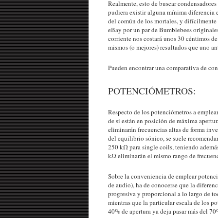
Realmente, esto de buscar condensadores P
pudiera existir alguna mínima diferencia e
del común de los mortales, y difícilmente
eBay por un par de Bumblebees originale
corriente nos costará unos 30 céntimos de 
mismos (o mejores) resultados que uno an
Pueden encontrar una comparativa de con
POTENCIÓMETROS:
Respecto de los potenciómetros a emplear 
de si están en posición de máxima apertur
eliminarán frecuencias altas de forma inve
del equilibrio sónico, se suele recomend
250 kΩ para single coils, teniendo además
kΩ eliminarán el mismo rango de frecuenc
Sobre la conveniencia de emplear potenc
de audio), ha de conocerse que la diferen
progresiva y proporcional a lo largo de to
mientras que la particular escala de los 
40% de apertura ya deja pasar más del 70%