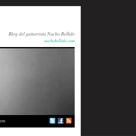
Blog del guitarrista Nacho Bellido
nachobellido.com
com