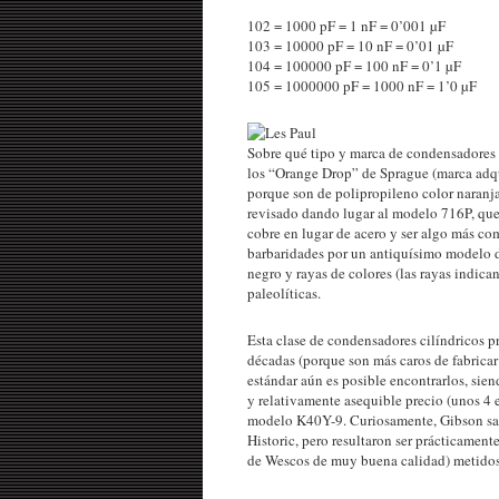
102 = 1000 pF = 1 nF = 0’001 µF
103 = 10000 pF = 10 nF = 0’01 µF
104 = 100000 pF = 100 nF = 0’1 µF
105 = 1000000 pF = 1000 nF = 1’0 µF
Sobre qué tipo y marca de condensadores 
los “Orange Drop” de Sprague (marca adqu
porque son de polipropileno color naranj
revisado dando lugar al modelo 716P, que e
cobre en lugar de acero y ser algo más com
barbaridades por un antiquísimo modelo d
negro y rayas de colores (las rayas indica
paleolíticas.
Esta clase de condensadores cilíndricos pr
décadas (porque son más caros de fabrica
estándar aún es posible encontrarlos, sie
y relativamente asequible precio (unos 4 
modelo K40Y-9. Curiosamente, Gibson sacó
Historic, pero resultaron ser prácticamen
de Wescos de muy buena calidad) metidos