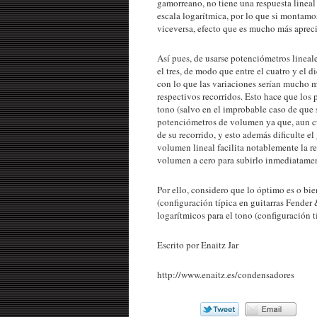
gamorreano, no tiene una respuesta lineal
escala logarítmica, por lo que si montamo
viceversa, efecto que es mucho más aprec
Así pues, de usarse potenciómetros lineales
el tres, de modo que entre el cuatro y el 
con lo que las variaciones serían mucho m
respectivos recorridos. Esto hace que los
tono (salvo en el improbable caso de que 
potenciómetros de volumen ya que, aun cua
de su recorrido, y esto además dificulte e
volumen lineal facilita notablemente la re
volumen a cero para subirlo inmediatamen
Por ello, considero que lo óptimo es o bi
(configuración típica en guitarras Fender
logarítmicos para el tono (configuración 
Escrito por Enaitz Jar
http://www.enaitz.es/condensadores