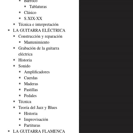
Barroco
Tablaturas
Clásico
S.XIX-XX
Técnica e interpretación
LA GUITARRA ELÉCTRICA
Construcción y reparación
Mantenimiento
Grabación de la guitarra
eléctrica
Historia
Sonido
Amplificadores
Cuerdas
Maderas
Pastillas
Pedales
Técnica
Teoría del Jazz y Blues
Historia
Improvisación
Partituras
LA GUITARRA FLAMENCA