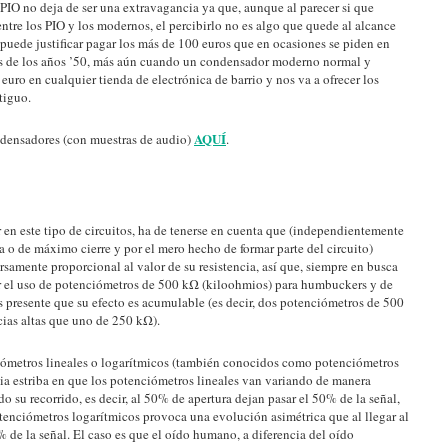
IO no deja de ser una extravagancia ya que, aunque al parecer si que
ntre los PIO y los modernos, el percibirlo no es algo que quede al alcance
 puede justificar pagar los más de 100 euros que en ocasiones se piden en
s de los años ’50, más aún cuando un condensador moderno normal y
euro en cualquier tienda de electrónica de barrio y nos va a ofrecer los
tiguo.
AQUÍ
densadores (con muestras de audio)
.
en este tipo de circuitos, ha de tenerse en cuenta que (independientemente
a o de máximo cierre y por el mero hecho de formar parte del circuito)
rsamente proporcional al valor de su resistencia, así que, siempre en busca
ar el uso de potenciómetros de 500 kΩ (kiloohmios) para humbuckers y de
 presente que su efecto es acumulable (es decir, dos potenciómetros de 500
ias altas que uno de 250 kΩ).
iómetros lineales o logarítmicos (también conocidos como potenciómetros
cia estriba en que los potenciómetros lineales van variando de manera
do su recorrido, es decir, al 50% de apertura dejan pasar el 50% de la señal,
potenciómetros logarítmicos provoca una evolución asimétrica que al llegar al
 de la señal. El caso es que el oído humano, a diferencia del oído