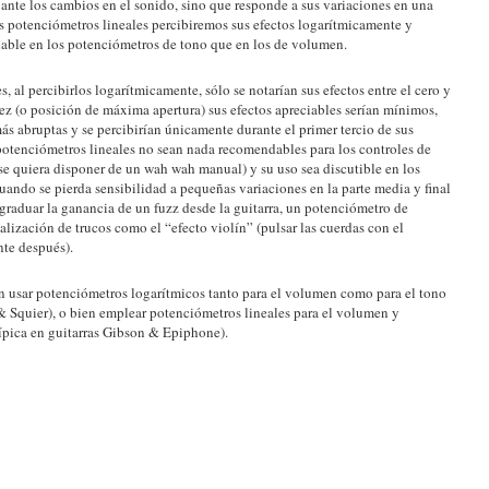
 ante los cambios en el sonido, sino que responde a sus variaciones en una
s potenciómetros lineales percibiremos sus efectos logarítmicamente y
iable en los potenciómetros de tono que en los de volumen.
, al percibirlos logarítmicamente, sólo se notarían sus efectos entre el cero y
diez (o posición de máxima apertura) sus efectos apreciables serían mínimos,
ás abruptas y se percibirían únicamente durante el primer tercio de sus
 potenciómetros lineales no sean nada recomendables para los controles de
se quiera disponer de un wah wah manual) y su uso sea discutible en los
ndo se pierda sensibilidad a pequeñas variaciones en la parte media y final
l graduar la ganancia de un fuzz desde la guitarra, un potenciómetro de
alización de trucos como el “efecto violín” (pulsar las cuerdas con el
te después).
en usar potenciómetros logarítmicos tanto para el volumen como para el tono
 & Squier), o bien emplear potenciómetros lineales para el volumen y
típica en guitarras Gibson & Epiphone).