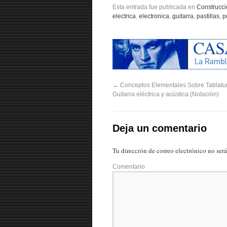
Esta entrada fue publicada en
Construcci
electrica
,
electronica
,
guitarra
,
pastillas
,
p
←
Conceptos Elementales Sobre Tablatur
Guitarra eléctrica y acústica (Notación)
Deja un comentario
Tu dirección de correo electrónico no ser
Comentario