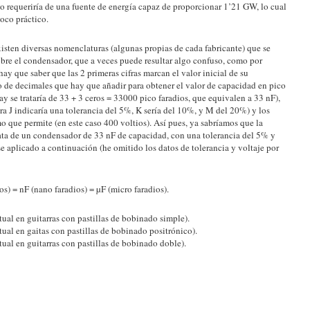
o requeriría de una fuente de energía capaz de proporcionar 1’21 GW, lo cual
oco práctico.
xisten diversas nomenclaturas (algunas propias de cada fabricante) que se
bre el condensador, que a veces puede resultar algo confuso, como por
ay que saber que las 2 primeras cifras marcan el valor inicial de su
ro de decimales que hay que añadir para obtener el valor de capacidad en pico
hay se trataría de 33 + 3 ceros = 33000 pico faradios, que equivalen a 33 nF),
etra J indicaría una tolerancia del 5%, K sería del 10%, y M del 20%) y los
 que permite (en este caso 400 voltios). Así pues, ya sabríamos que la
rata de un condensador de 33 nF de capacidad, con una tolerancia del 5% y
e aplicado a continuación (he omitido los datos de tolerancia y voltaje por
s) = nF (nano faradios) = µF (micro faradios).
al en guitarras con pastillas de bobinado simple).
al en gaitas con pastillas de bobinado positrónico).
al en guitarras con pastillas de bobinado doble).