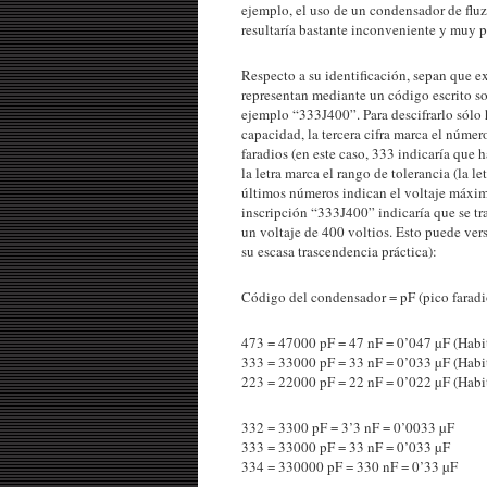
ejemplo, el uso de un condensador de fluz
resultaría bastante inconveniente y muy p
Respecto a su identificación, sepan que e
representan mediante un código escrito so
ejemplo “333J400”. Para descifrarlo sólo h
capacidad, la tercera cifra marca el núme
faradios (en este caso, 333 indicaría que 
la letra marca el rango de tolerancia (la l
últimos números indican el voltaje máximo
inscripción “333J400” indicaría que se t
un voltaje de 400 voltios. Esto puede vers
su escasa trascendencia práctica):
Código del condensador = pF (pico faradio
473 = 47000 pF = 47 nF = 0’047 µF (Habitu
333 = 33000 pF = 33 nF = 0’033 µF (Habitu
223 = 22000 pF = 22 nF = 0’022 µF (Habitu
332 = 3300 pF = 3’3 nF = 0’0033 µF
333 = 33000 pF = 33 nF = 0’033 µF
334 = 330000 pF = 330 nF = 0’33 µF