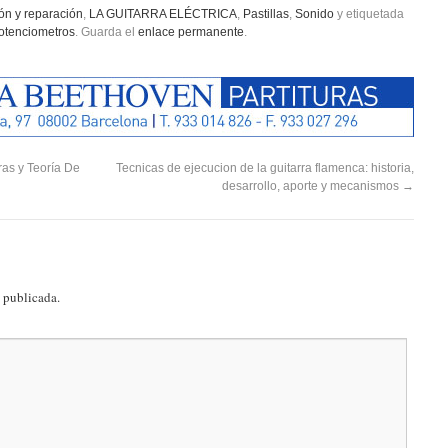
ón y reparación
,
LA GUITARRA ELÉCTRICA
,
Pastillas
,
Sonido
y etiquetada
otenciometros
. Guarda el
enlace permanente
.
as y Teoría De
Tecnicas de ejecucion de la guitarra flamenca: historia,
desarrollo, aporte y mecanismos
→
á publicada.