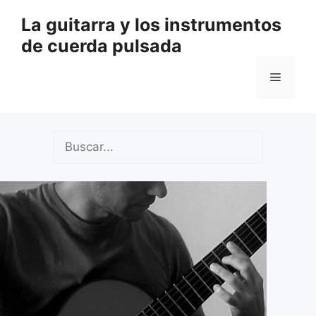
Saltar
La guitarra y los instrumentos
al
de cuerda pulsada
contenido
Menú