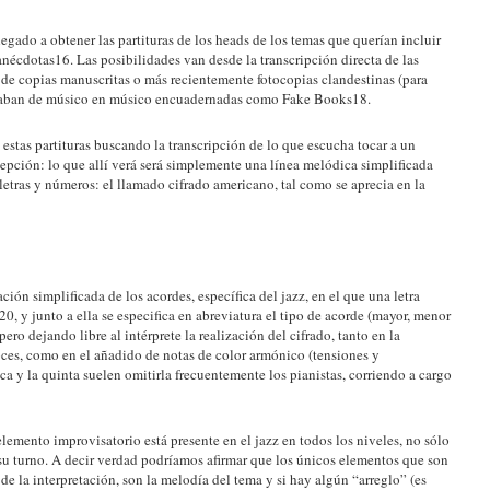
egado a obtener las partituras de los heads de los temas que querían incluir
anécdotas16. Las posibilidades van desde la transcripción directa de las
 de copias manuscritas o más recientemente fotocopias clandestinas (para
culaban de músico en músico encuadernadas como Fake Books18.
estas partituras buscando la transcripción de lo que escucha tocar a un
epción: lo que allí verá será simplemente una línea melódica simplificada
 letras y números: el llamado cifrado americano, tal como se aprecia en la
ción simplificada de los acordes, específica del jazz, en el que una letra
0, y junto a ella se especifica en abreviatura el tipo de acorde (mayor, menor
ero dejando libre al intérprete la realización del cifrado, tanto en la
oces, como en el añadido de notas de color armónico (tensiones y
ica y la quinta suelen omitirla frecuentemente los pianistas, corriendo a cargo
emento improvisatorio está presente en el jazz en todos los niveles, no sólo
 su turno. A decir verdad podríamos afirmar que los únicos elementos que son
de la interpretación, son la melodía del tema y si hay algún “arreglo” (es