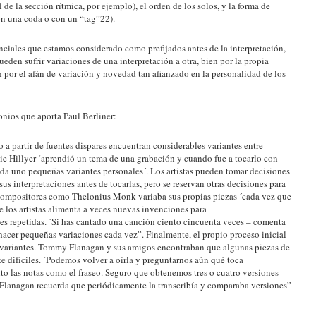
de la sección rítmica, por ejemplo), el orden de los solos, y la forma de
on una coda o con un “tag”22).
nciales que estamos considerado como prefijados antes de la interpretación,
eden sufrir variaciones de una interpretación a otra, bien por la propia
 por el afán de variación y novedad tan afianzado en la personalidad de los
monios que aporta Paul Berliner:
 a partir de fuentes dispares encuentran considerables variantes entre
e Hillyer ʻaprendió un tema de una grabación y cuando fue a tocarlo con
da uno pequeñas variantes personales´. Los artistas pueden tomar decisiones
 sus interpretaciones antes de tocarlas, pero se reservan otras decisiones para
Compositores como Thelonius Monk variaba sus propias piezas ´cada vez que
de los artistas alimenta a veces nuevas invenciones para
nes repetidas. ´Si has cantado una canción ciento cincuenta veces – comenta
cer pequeñas variaciones cada vez”. Finalmente, el propio proceso inicial
r variantes. Tommy Flanagan y sus amigos encontraban que algunas piezas de
e difíciles. ´Podemos volver a oírla y preguntarnos aún qué toca
to las notas como el fraseo. Seguro que obtenemos tres o cuatro versiones
. Flanagan recuerda que periódicamente la transcribía y comparaba versiones”