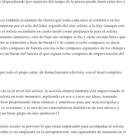
o (dependiendo por supuesto del tempo de la pieza) puede durar entre dos y
eces también el número de chorus que toma cada uno) se establece en los
menzar por el solo del líder, seguido del otro solista si lo hay (aunque este
s el solista secundario en cierto modo como preparación para el solista
trumento armónico, solo de bajo (no siempre se da, y suele ser más breve que
ente se estructura a base de breaks13 de cuatro u ocho compases, es decir,
ocho compases de batería con los ocho compases siguientes de los changes
evo un break del batería al que siguen ocho compases de improvisación del
e todo el grupo entre, de forma bastante efectista, con el head completo.
e da en el nivel del solista: la sección rítmica también está improvisando el
solista en todo momento, repitiendo en eco a veces sus ideas, tomando
ncluso proponiendo ideas rítmicas y armónicas para que sean recogidas y
 es constante, y es una de las características distintivas de esta música y,
 a un buen grupo de uno mediocre15.
a tienen escrito ni previsto lo que están empleando para acompañar al solista.
eable es no emplearla en la interpretación, sino aprenderla de memoria en el