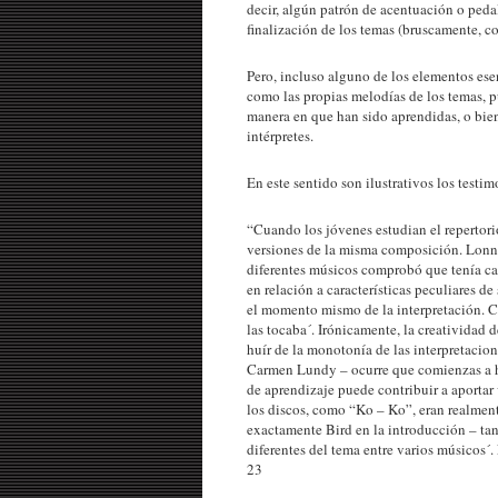
decir, algún patrón de acentuación o pedal 
finalización de los temas (bruscamente, c
Pero, incluso alguno de los elementos ese
como las propias melodías de los temas, pu
manera en que han sido aprendidas, o bien
intérpretes.
En este sentido son ilustrativos los testi
“Cuando los jóvenes estudian el repertorio
versiones de la misma composición. Lonni
diferentes músicos comprobó que tenía ca
en relación a características peculiares de
el momento mismo de la interpretación. 
las tocaba´. Irónicamente, la creatividad 
huír de la monotonía de las interpretacio
Carmen Lundy – ocurre que comienzas a ha
de aprendizaje puede contribuir a aporta
los discos, como “Ko – Ko”, eran realment
exactamente Bird en la introducción – tan
diferentes del tema entre varios músicos´
23