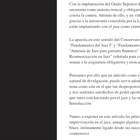
Con la implantación del Grado Superior d
encuentra como materia troncal y obligat
consta la carrera. Además de ello, y en vir
gracias a la autonomía concedida por la L
están implantando con el jazz como centr
La apuesta en este sentido del Conservato
“Fundamentos del Jazz I” y “Fundamentos d
“Armonía de Jazz para guitarra flamenca” 
Rearmonización en Jazz” (ofertada para cur
suman a la asignatura obligatoria y tronc
Pensamos por ello que un artículo como es
natural de divulgación, puede servir adem
tema como este en el que tan desproporcio
y nos sentimos satisfechos de poder apor
que tanto está haciendo por el jazz y las 
Introducción
Vamos a exponer en este artículo las princ
improvisación en el jazz, aunque algunas 
blues, íntimamente ligado desde sus raíces
comienzos).