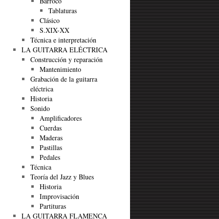
Barroco
Tablaturas
Clásico
S.XIX-XX
Técnica e interpretación
LA GUITARRA ELÉCTRICA
Construcción y reparación
Mantenimiento
Grabación de la guitarra
eléctrica
Historia
Sonido
Amplificadores
Cuerdas
Maderas
Pastillas
Pedales
Técnica
Teoría del Jazz y Blues
Historia
Improvisación
Partituras
LA GUITARRA FLAMENCA