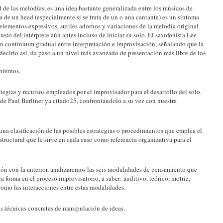
 de las melodías, es una idea bastante generalizada entre los músicos de
ica de un head (especialmente si se trata de un o una cantante) es un síntoma
 elementos expresivos, sutiles adornos y variaciones de la melodía original
usto del intérprete aún antes incluso de iniciar su solo. El saxofonista Lee
 un continuum gradual entre interpretación e improvisación, señalando que la
decirlo así, da paso a un nivel más avanzado de presentación más libre de los
nternos.
ategias y recursos empleados por el improvisador para el desarrollo del solo.
 de Paul Berliner ya citado25, confrontándolo a su vez con nuestra
a clasificación de las posibles estrategias o procedimientos que emplea el
tructural que le sirve en cada caso como referencia organizativa para el
ón con la anterior, analizaremos las seis modalidades de pensamiento que
 forma en el proceso improvisatorio, a saber: auditivo, teórico, motriz,
como las interacciones entre estas modalidades.
s técnicas concretas de manipulación de ideas.