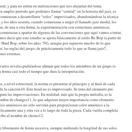
ral, y para no entrar en matizaciones que nos alejarían del tema,
 amplio período que podemos llamar “central” en la historia del jazz, es
ue comienzan a desarrollarse “solos” improvisados, abandonándose la técnica
 y los años sesenta, cuando comienzan a surgir el llamado jazz modal, los
ican, de una u otra forma, la experimentación con estructuras armónicas,
 comienzan a apartar de algunas de las convenciones que aquí vamos a tratar.
mos decir que este estudio se ajusta básicamente al estilo Be Bop (a partir de
 y Hard Bop, sobre los años ʻ50), aunque por supuesto mucho de lo que
sí, las reglas del juego, de prácticamente todo lo que se llama jazz7.
nes externas.
 varios niveles,pudiéndose afirmar que todos los miembros de un grupo (o
forma casi todo el tiempo que dura la interpretación.
 a nivel estructural, la norma es presentar al principio y al final de cada
de la canción10. Este head no es improvisado. Se trata del elemento pre-
para las improvisaciones. En realidad, más que la propia melodía, es la
 nombre de changes11, lo que adquiere mayor importancia como elemento
bios armónicos no sólo servirán para proporcionar color armónico a la
clicamente una y otra vez a lo largo de toda la pieza. Cada vuelta completa
ecibe el nombre de chorus12.
ar libremente de forma sucesiva, siempre midiendo la longitud de sus solos