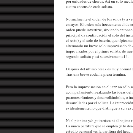
por unidades de chorus. Así un solo medi
cuatro chorus de cada solista.
Normalmente el orden de los solos (y a v
ensayos. El orden más frecuente es el de co
orden puede invertirse, sirviendo entonce
principal), a continuación el solo del ins
el resto) y el solo de batería, que típicam
alternando un breve solo improvisado de 
improvisados por el primer solista, de nu
segundo solista y así sucesivamente14.
Después del último break es muy normal qu
Tras una breve coda, la pieza termina.
Pero la improvisación en el jazz no sólo s
acompañamiento, realzando las ideas del 
patrones rítmicos y desarrollándolos, o i
desarrolladas por el solista. La interacción
evidentemente, lo que distingue a su vez
Ni el pianista y/o guitarrista ni el bajist
La única partitura que se emplea (y lo des
estudio personal) es la partitura del head.