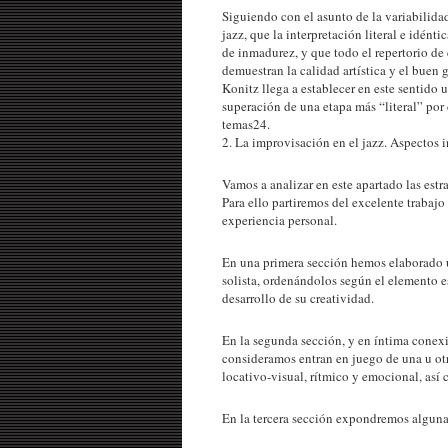
Siguiendo con el asunto de la variabilidad
jazz, que la interpretación literal e idént
de inmadurez, y que todo el repertorio de
demuestran la calidad artística y el buen g
Konitz llega a establecer en este sentido
superación de una etapa más “literal” por 
temas24.
2. La improvisación en el jazz. Aspectos i
Vamos a analizar en este apartado las estr
Para ello partiremos del excelente trabajo
experiencia personal.
En una primera sección hemos elaborado un
solista, ordenándolos según el elemento es
desarrollo de su creatividad.
En la segunda sección, y en íntima conexi
consideramos entran en juego de una u otra
locativo-visual, rítmico y emocional, así 
En la tercera sección expondremos alguna