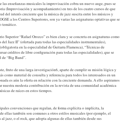
e las enseñanzas musicales la improvisación cobra un nuevo auge, pues se
oria (Improvisación y acompañamiento) en tres de los cuatro cursos de que
tud del interés creciente que la música de jazz suscita entre los músicos y
OGSE a los Centros Superiores, son ya varias las asignaturas optativas que se
o temático.
rio Superior “Rafael Orozco” es bien clara y se concreta en asignaturas como
el Jazz II” (ofertada para todas las especialidades instrumentales),
(obligatoria en la especialidad de Guitarra Flamenca), “Técnicas de
sar créditos de libre configuración para todas las especialidades), que se
al de “Big Band”.
te, fruto de una larga investigación6, aparte de cumplir su misión lógica y
ás como material de consulta y referencia para todos los interesados en un
nada es aún la oferta en relación con la creciente demanda. A ello aspiramos
tar nuestra modesta contribución en la revista de una comunidad académica
músicas de raíces en estos tiempos.
ipales convenciones que regulan, de forma explícita o implícita, la
de ellas también son comunes a otros estilos musicales (por ejemplo, el
 al jazz, o el rock, que adopta algunas de ellas también desde sus