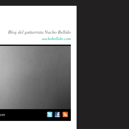
Blog del guitarrista Nacho Bellido
nachobellido.com
com