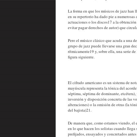
La forma en que los músicos de jazz han ll
en su repertorio ha dado pie a numerosas 
actuaciones o los discos17 a la obtención
evitar pagar derechos de autor) que cir
Pero el músico clásico que acuda a una de 
grupo de jazz puede llevarse una gran dec
rítmicamente19 y, sobre ella, una serie de
figura siguiente.
El cifrado americano es un sistema de nota
mayúscula representa la tónica del acorde2
séptima, séptima de dominante, etcétera), p
inversión y disposición concreta de las v
alteraciones) o la omisión de otras (la tón
del bajista)21.
De manera que, como estamos viendo, el el
en lo que hacen los solistas cuando llega
prefijados, ensayados y concretados antes 