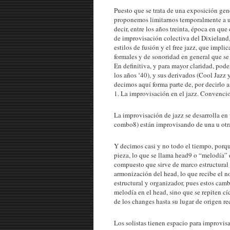
Puesto que se trata de una exposición gene
proponemos limitarnos temporalmente a un
decir, entre los años treinta, época en q
de improvisación colectiva del Dixieland,
estilos de fusión y el free jazz, que impl
formales y de sonoridad en general que se
En definitiva, y para mayor claridad, pode
los años ʻ40), y sus derivados (Cool Jazz
decimos aquí forma parte de, por decirlo a
1. La improvisación en el jazz. Convencio
La improvisación de jazz se desarrolla en
combo8) están improvisando de una u otra 
Y decimos casi y no todo el tiempo, porque,
pieza, lo que se llama head9 o “melodía” 
compuesto que sirve de marco estructural 
armonización del head, lo que recibe el
estructural y organizador, pues estos cam
melodía en el head, sino que se repiten cí
de los changes hasta su lugar de origen r
Los solistas tienen espacio para improvis