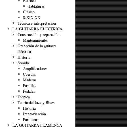
Barroco
Tablaturas
Clásico
S.XIX-XX
Técnica e interpretación
LA GUITARRA ELÉCTRICA
Construcción y reparación
Mantenimiento
Grabación de la guitarra
eléctrica
Historia
Sonido
Amplificadores
Cuerdas
Maderas
Pastillas
Pedales
Técnica
Teoría del Jazz y Blues
Historia
Improvisación
Partituras
LA GUITARRA FLAMENCA