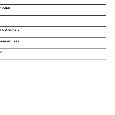
 modal
z
II7-V7-Imaj7
sar en jazz
o”