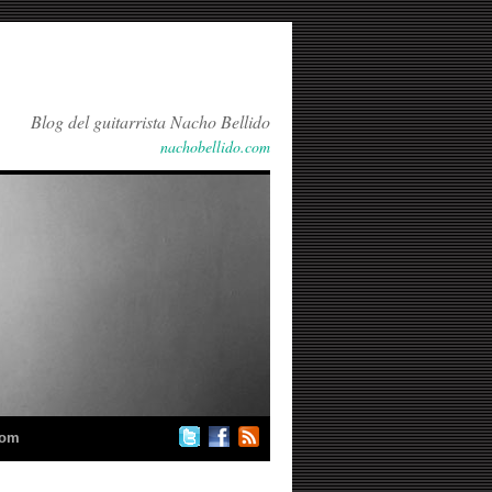
Blog del guitarrista Nacho Bellido
nachobellido.com
com