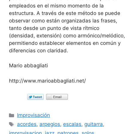
empleados en el mismo momento de la
estructura. A través de este método se puede
observar como están organizadas las frases,
tanto desde un punto de vista rítmico
(densidad, extensión) como armónico/melódico,
permitiendo establecer elementos en común y
diferencias con claridad.
Mario abbagliati
http://www.marioabbagliati.net/
Categorías
Improvisación
Etiquetas
acordes
,
arpegios
,
escalas
,
guitarra
,
improvisacion
,
jazz
,
patrones
,
solos