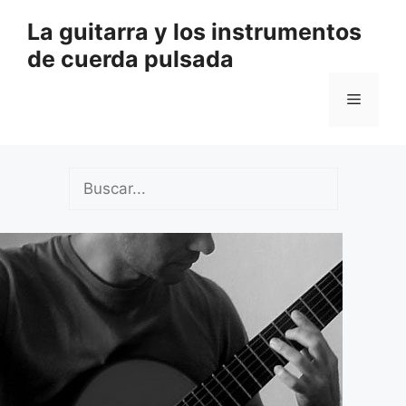
Saltar
La guitarra y los instrumentos
al
de cuerda pulsada
contenido
Menú