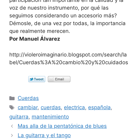
participación tan importante en la calidad y la
voz de nuestro instrumento, por qué las
seguimos considerando un accesorio más?
Démosle, de una vez por todas, la importancia
que realmente merecen.
Por Manuel Álvarez
http://violeroimaginario.blogspot.com/search/la
bel/Cuerdas%3A%20cambio%20y%20cuidados
Categorías
Cuerdas
Etiquetas
cambiar
,
cuerdas
,
electrica
,
española
,
guitarra
,
mantenimiento
Mas alla de la pentatónica de blues
La guitarra y el tango