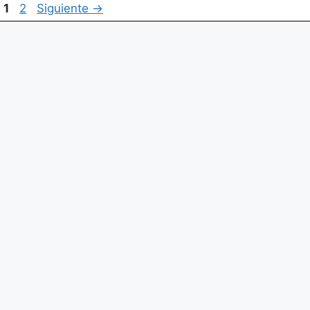
Página
Página
1
2
Siguiente
→