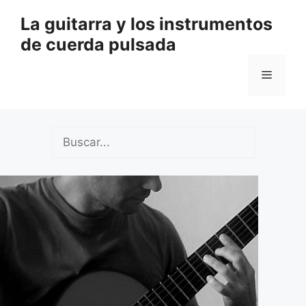
Saltar
La guitarra y los instrumentos
al
de cuerda pulsada
contenido
Menú