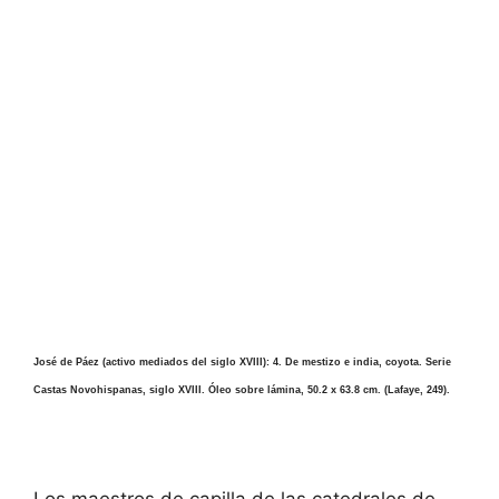
José de Páez (activo mediados del siglo XVIII): 4. De mestizo e india, coyota. Serie
Castas Novohispanas, siglo XVIII. Óleo sobre lámina, 50.2 x 63.8 cm. (Lafaye, 249).