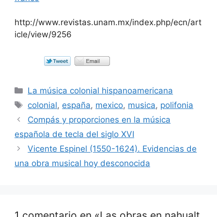
http://www.revistas.unam.mx/index.php/ecn/art
icle/view/9256
Categorías
La música colonial hispanoamericana
Etiquetas
colonial
,
españa
,
mexico
,
musica
,
polifonia
Compás y proporciones en la música
española de tecla del siglo XVI
Vicente Espinel (1550-1624). Evidencias de
una obra musical hoy desconocida
1 comentario en «Las obras en nahualt