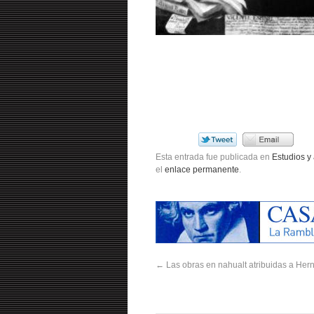
Esta entrada fue publicada en
Estudios y 
el
enlace permanente
.
←
Las obras en nahualt atribuidas a He