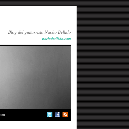
Blog del guitarrista Nacho Bellido
nachobellido.com
com