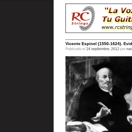
Vicente Espinel (1550-1624). Ev
Publicado el
24 septiembre, 2012
por
nac