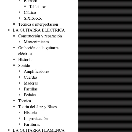
Barroco
Tablaturas
Clásico
S.XIX-XX
Técnica e interpretación
LA GUITARRA ELÉCTRICA
Construcción y reparación
Mantenimiento
Grabación de la guitarra
eléctrica
Historia
Sonido
Amplificadores
Cuerdas
Maderas
Pastillas
Pedales
Técnica
Teoría del Jazz y Blues
Historia
Improvisación
Partituras
LA GUITARRA FLAMENCA