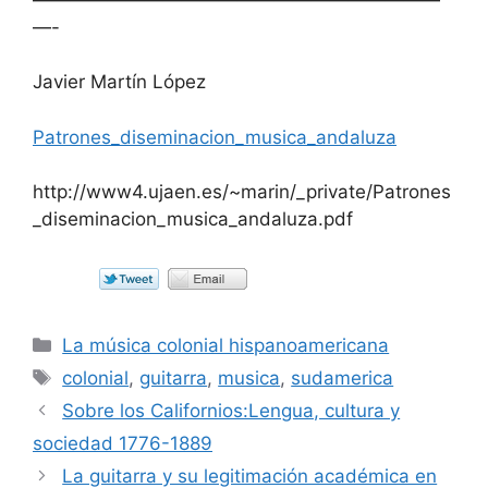
—-
Javier Martín López
Patrones_diseminacion_musica_andaluza
http://www4.ujaen.es/~marin/_private/Patrones
_diseminacion_musica_andaluza.pdf
Categorías
La música colonial hispanoamericana
Etiquetas
colonial
,
guitarra
,
musica
,
sudamerica
Sobre los Californios:Lengua, cultura y
sociedad 1776-1889
La guitarra y su legitimación académica en