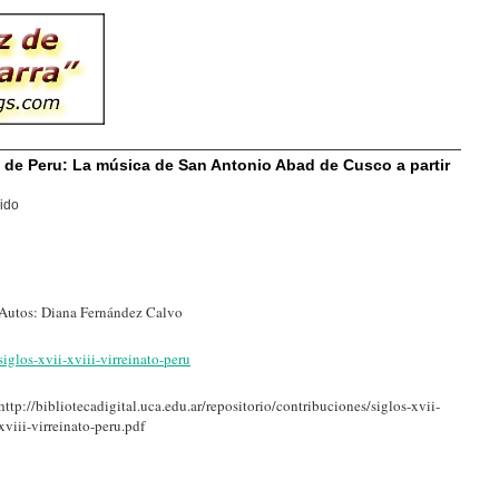
ato de Peru: La música de San Antonio Abad de Cusco a partir
ido
Autos: Diana Fernández Calvo
siglos-xvii-xviii-virreinato-peru
http://bibliotecadigital.uca.edu.ar/repositorio/contribuciones/siglos-xvii-
xviii-virreinato-peru.pdf