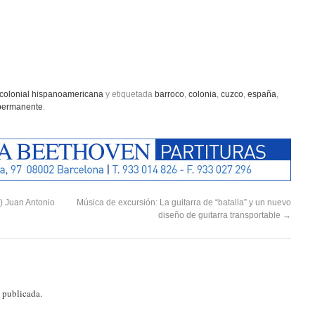
colonial hispanoamericana
y etiquetada
barroco
,
colonia
,
cuzco
,
españa
,
permanente
.
3) Juan Antonio
Música de excursión: La guitarra de “batalla” y un nuevo
diseño de guitarra transportable
→
á publicada.