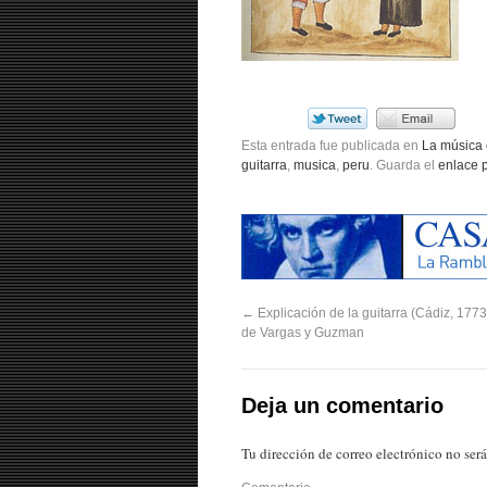
Esta entrada fue publicada en
La música 
guitarra
,
musica
,
peru
. Guarda el
enlace 
←
Explicación de la guitarra (Cádiz, 177
de Vargas y Guzman
Deja un comentario
Tu dirección de correo electrónico no ser