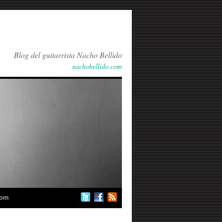
Blog del guitarrista Nacho Bellido
nachobellido.com
com