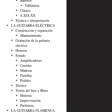
Barroco
Tablaturas
Clásico
S.XIX-XX
Técnica e interpretación
LA GUITARRA ELÉCTRICA
Construcción y reparación
Mantenimiento
Grabación de la guitarra
eléctrica
Historia
Sonido
Amplificadores
Cuerdas
Maderas
Pastillas
Pedales
Técnica
Teoría del Jazz y Blues
Historia
Improvisación
Partituras
LA GUITARRA FLAMENCA