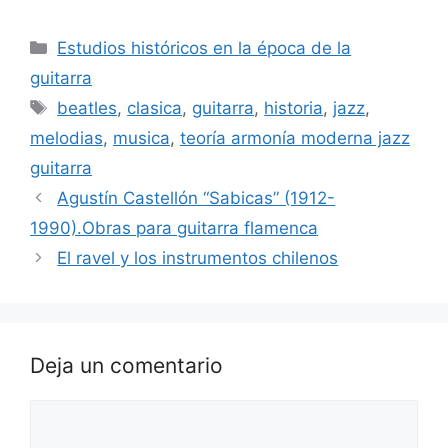
Categorías
Estudios históricos en la época de la
guitarra
Etiquetas
beatles
,
clasica
,
guitarra
,
historia
,
jazz
,
melodias
,
musica
,
teoría armonía moderna jazz
guitarra
Agustín Castellón “Sabicas” (1912-
1990).Obras para guitarra flamenca
El ravel y los instrumentos chilenos
Deja un comentario
Comentario