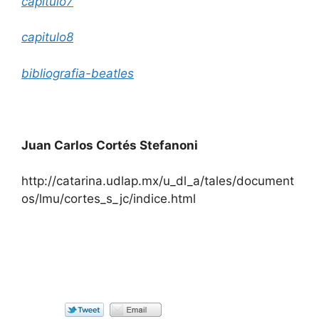
capitulo7
capitulo8
bibliografia-beatles
Juan Carlos Cortés Stefanoni
http://catarina.udlap.mx/u_dl_a/tales/document
os/lmu/cortes_s_jc/indice.html