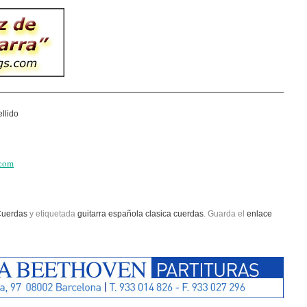
llido
.com
uerdas
y etiquetada
guitarra española clasica cuerdas
. Guarda el
enlace