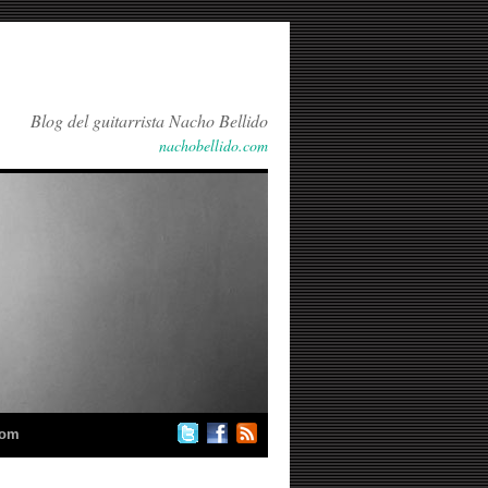
Blog del guitarrista Nacho Bellido
nachobellido.com
com