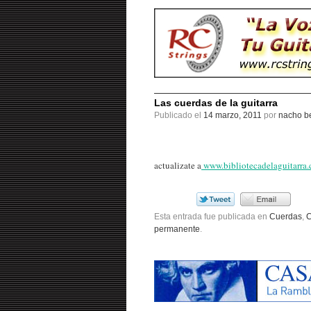
Las cuerdas de la guitarra
Publicado el
14 marzo, 2011
por
nacho be
actualizate a
www.bibliotecadelaguitarra
Esta entrada fue publicada en
Cuerdas
,
C
permanente
.