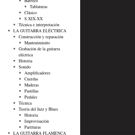
Barroco
Tablaturas
Clásico
S.XIX-XX
Técnica e interpretación
LA GUITARRA ELÉCTRICA
Construcción y reparación
Mantenimiento
Grabación de la guitarra
eléctrica
Historia
Sonido
Amplificadores
Cuerdas
Maderas
Pastillas
Pedales
Técnica
Teoría del Jazz y Blues
Historia
Improvisación
Partituras
LA GUITARRA FLAMENCA