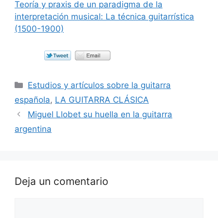
Teoría y praxis de un paradigma de la
interpretación musical: La técnica guitarrística
(1500-1900)
Categorías
Estudios y artículos sobre la guitarra
española
,
LA GUITARRA CLÁSICA
Miguel Llobet su huella en la guitarra
argentina
Deja un comentario
Comentario