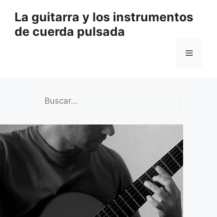
Saltar
La guitarra y los instrumentos
al
de cuerda pulsada
contenido
Menú