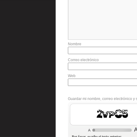
Nombre
Correo electrónico
Web
Guardar mi nombre, correo electrónico y 
fStM4
Por favor, escriba el texto anterior: