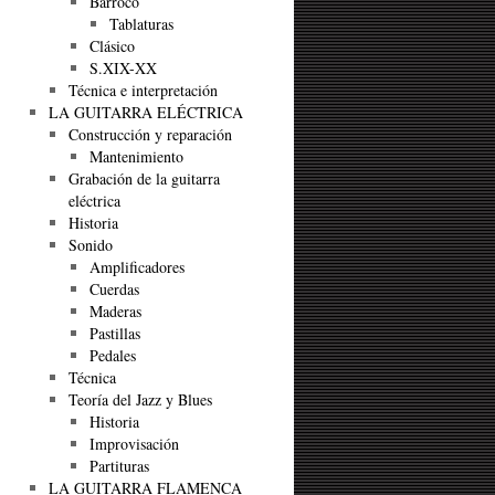
Barroco
Tablaturas
Clásico
S.XIX-XX
Técnica e interpretación
LA GUITARRA ELÉCTRICA
Construcción y reparación
Mantenimiento
Grabación de la guitarra
eléctrica
Historia
Sonido
Amplificadores
Cuerdas
Maderas
Pastillas
Pedales
Técnica
Teoría del Jazz y Blues
Historia
Improvisación
Partituras
LA GUITARRA FLAMENCA