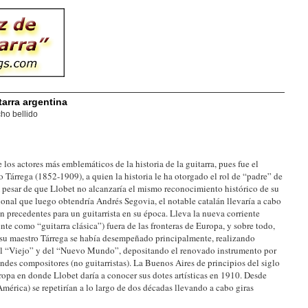
tarra argentina
ho bellido
los actores más emblemáticos de la historia de la guitarra, pues fue el
 Tárrega (1852-1909), a quien la historia le ha otorgado el rol de “padre” de
 pesar de que Llobet no alcanzaría el mismo reconocimiento histórico de su
onal que luego obtendría Andrés Segovia, el notable catalán llevaría a cabo
n precedentes para un guitarrista en su época. Lleva la nueva corriente
te como “guitarra clásica”) fuera de las fronteras de Europa, y sobre todo,
e su maestro Tárrega se había desempeñado principalmente, realizando
del “Viejo” y del “Nuevo Mundo”, depositando el renovado instrumento por
ndes compositores (no guitarristas). La Buenos Aires de principios del siglo
uropa en donde Llobet daría a conocer sus dotes artísticas en 1910. Desde
América) se repetirían a lo largo de dos décadas llevando a cabo giras