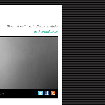
Blog del guitarrista Nacho Bellido
nachobellido.com
com