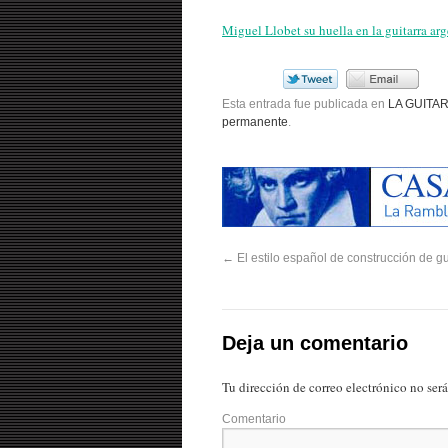
Miguel Llobet su huella en la guitarra ar
Esta entrada fue publicada en
LA GUITA
permanente
.
←
El estilo español de construcción de gu
Deja un comentario
Tu dirección de correo electrónico no ser
Comentario