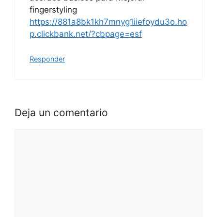
fingerstyling
https://881a8bk1kh7mnyg1iiefoydu3o.ho
p.clickbank.net/?cbpage=esf
Responder
Deja un comentario
Comentario