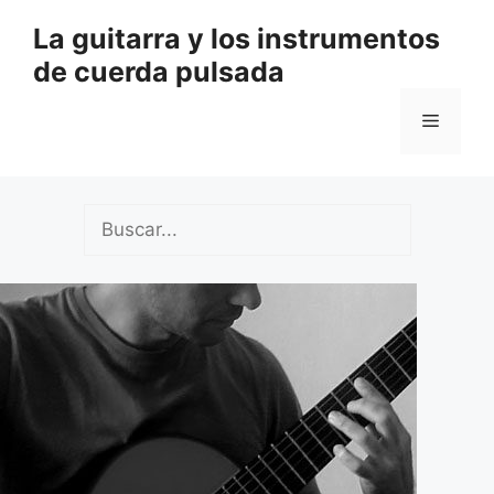
Saltar
La guitarra y los instrumentos
al
de cuerda pulsada
contenido
Menú