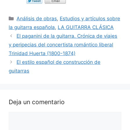
Categorías
Análisis de obras
,
Estudios y artículos sobre
la guitarra española
,
LA GUITARRA CLÁSICA
El paganini de la guitarra. Crónica de viajes
y peripecias del concertista romántico liberal
Trinidad Huerta (1800-1874)
El estilo español de construcción de
guitarras
Deja un comentario
Comentario