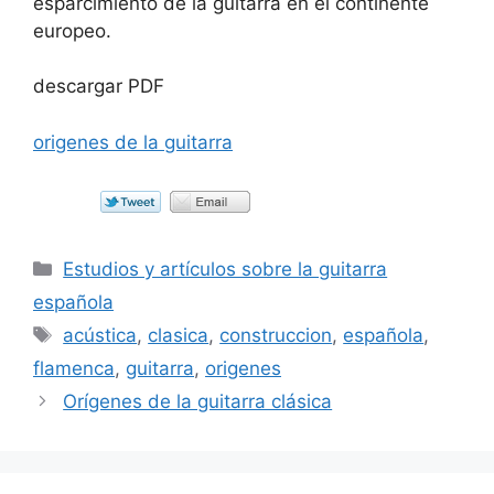
esparcimiento de la guitarra en el continente
europeo.
descargar PDF
origenes de la guitarra
Categorías
Estudios y artículos sobre la guitarra
española
Etiquetas
acústica
,
clasica
,
construccion
,
española
,
flamenca
,
guitarra
,
origenes
Orígenes de la guitarra clásica