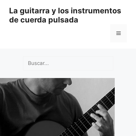
Saltar
La guitarra y los instrumentos
al
de cuerda pulsada
contenido
Menú