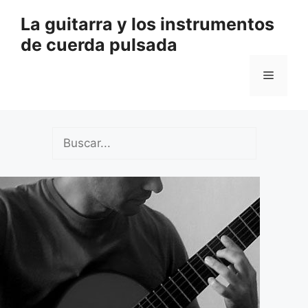
Saltar
La guitarra y los instrumentos
al
de cuerda pulsada
contenido
Menú