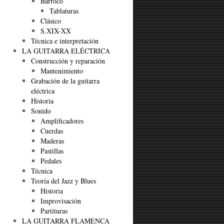
Barroco
Tablaturas
Clásico
S.XIX-XX
Técnica e interpretación
LA GUITARRA ELÉCTRICA
Construcción y reparación
Mantenimiento
Grabación de la guitarra
eléctrica
Historia
Sonido
Amplificadores
Cuerdas
Maderas
Pastillas
Pedales
Técnica
Teoría del Jazz y Blues
Historia
Improvisación
Partituras
LA GUITARRA FLAMENCA