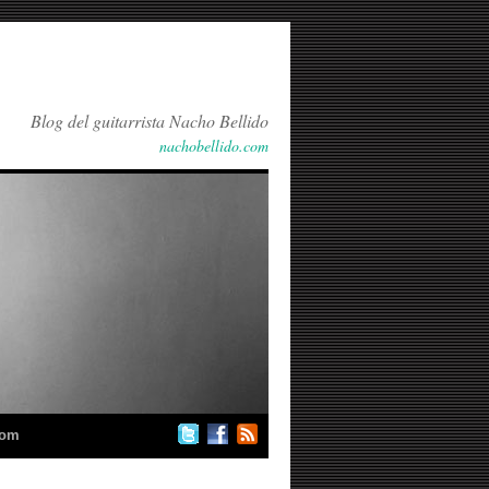
Blog del guitarrista Nacho Bellido
nachobellido.com
com