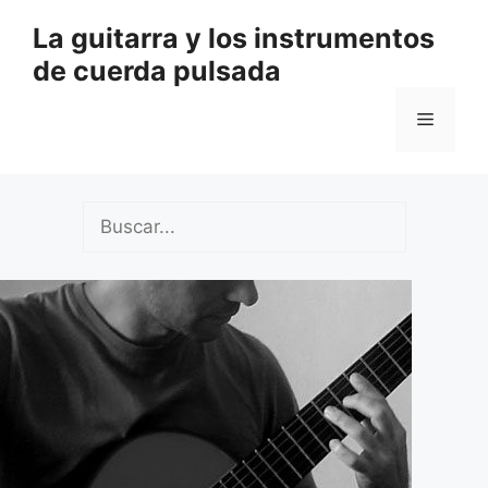
Saltar
La guitarra y los instrumentos
al
de cuerda pulsada
contenido
Menú