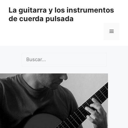
Saltar
La guitarra y los instrumentos
al
de cuerda pulsada
contenido
Menú