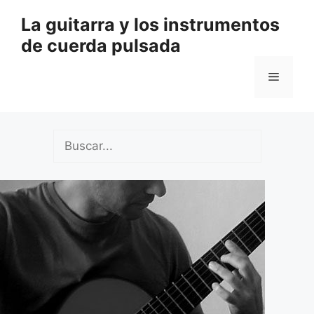
Saltar
La guitarra y los instrumentos
al
de cuerda pulsada
contenido
Menú