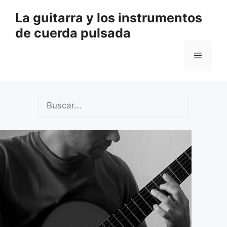
Saltar
La guitarra y los instrumentos
al
de cuerda pulsada
contenido
Menú