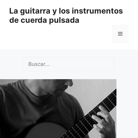
Saltar
La guitarra y los instrumentos
al
de cuerda pulsada
contenido
Menú