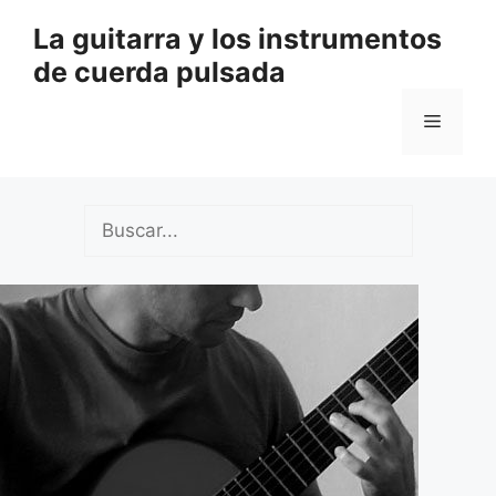
Saltar
La guitarra y los instrumentos
al
de cuerda pulsada
contenido
Menú