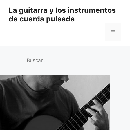
Saltar
La guitarra y los instrumentos
al
de cuerda pulsada
contenido
Menú