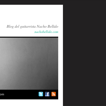
Blog del guitarrista Nacho Bellido
nachobellido.com
com