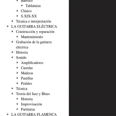
Barroco
Tablaturas
Clásico
S.XIX-XX
Técnica e interpretación
LA GUITARRA ELÉCTRICA
Construcción y reparación
Mantenimiento
Grabación de la guitarra
eléctrica
Historia
Sonido
Amplificadores
Cuerdas
Maderas
Pastillas
Pedales
Técnica
Teoría del Jazz y Blues
Historia
Improvisación
Partituras
LA GUITARRA FLAMENCA