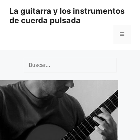
Saltar
La guitarra y los instrumentos
al
de cuerda pulsada
contenido
Menú