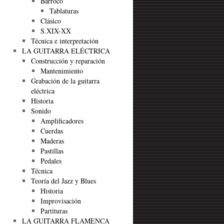
Barroco
Tablaturas
Clásico
S.XIX-XX
Técnica e interpretación
LA GUITARRA ELÉCTRICA
Construcción y reparación
Mantenimiento
Grabación de la guitarra
eléctrica
Historia
Sonido
Amplificadores
Cuerdas
Maderas
Pastillas
Pedales
Técnica
Teoría del Jazz y Blues
Historia
Improvisación
Partituras
LA GUITARRA FLAMENCA