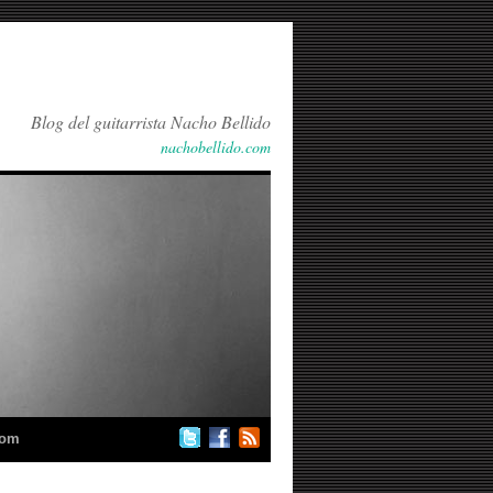
Blog del guitarrista Nacho Bellido
nachobellido.com
com