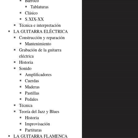
Barroco
Tablaturas
Clásico
S.XIX-XX
Técnica e interpretación
LA GUITARRA ELÉCTRICA
Construcción y reparación
Mantenimiento
Grabación de la guitarra
eléctrica
Historia
Sonido
Amplificadores
Cuerdas
Maderas
Pastillas
Pedales
Técnica
Teoría del Jazz y Blues
Historia
Improvisación
Partituras
LA GUITARRA FLAMENCA