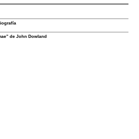
iografía
imae” de John Dowland