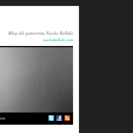
Blog del guitarrista Nacho Bellido
nachobellido.com
com