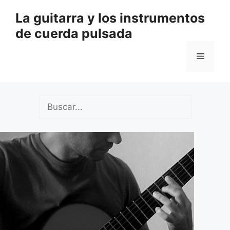
Saltar
La guitarra y los instrumentos
al
de cuerda pulsada
contenido
Menú