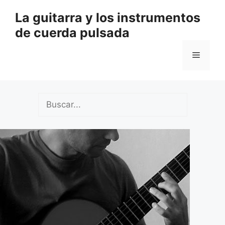
Saltar
La guitarra y los instrumentos
al
de cuerda pulsada
contenido
Menú