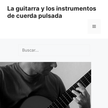
Saltar
La guitarra y los instrumentos
al
de cuerda pulsada
contenido
Menú