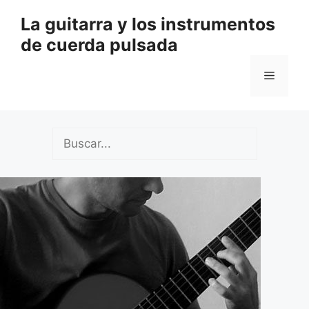
Saltar
La guitarra y los instrumentos
al
de cuerda pulsada
contenido
Menú