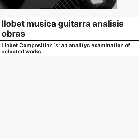
llobet musica guitarra analisis
obras
Llobet Composition´s: an analityc examination of
selected works