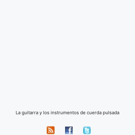
La guitarra y los instrumentos de cuerda pulsada