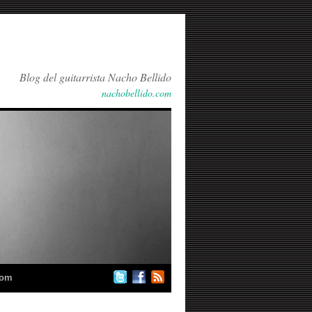
Blog del guitarrista Nacho Bellido
nachobellido.com
com