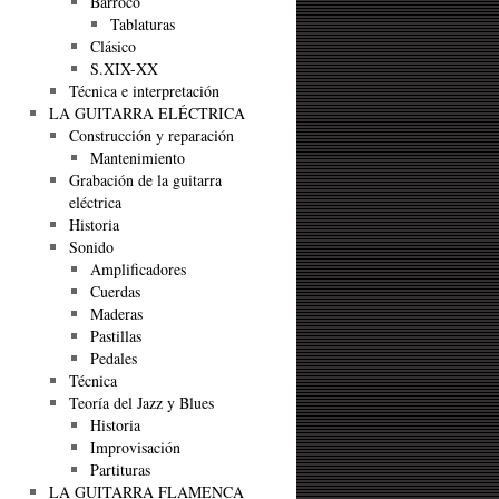
Barroco
Tablaturas
Clásico
S.XIX-XX
Técnica e interpretación
LA GUITARRA ELÉCTRICA
Construcción y reparación
Mantenimiento
Grabación de la guitarra
eléctrica
Historia
Sonido
Amplificadores
Cuerdas
Maderas
Pastillas
Pedales
Técnica
Teoría del Jazz y Blues
Historia
Improvisación
Partituras
LA GUITARRA FLAMENCA