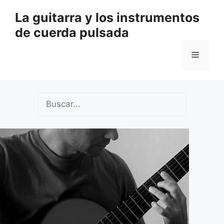
Saltar
La guitarra y los instrumentos
al
de cuerda pulsada
contenido
Menú