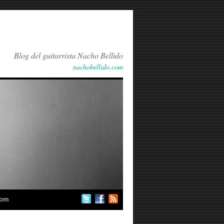
Blog del guitarrista Nacho Bellido
nachobellido.com
com