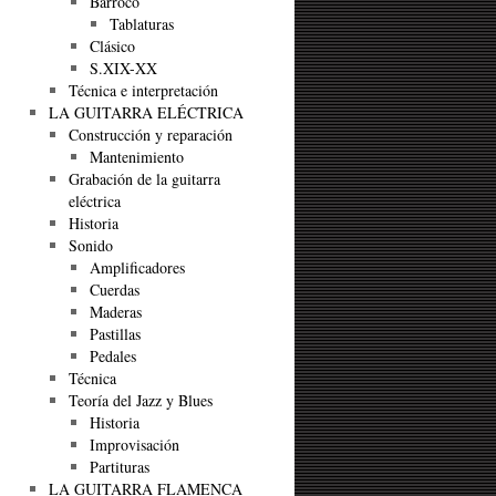
Barroco
Tablaturas
Clásico
S.XIX-XX
Técnica e interpretación
LA GUITARRA ELÉCTRICA
Construcción y reparación
Mantenimiento
Grabación de la guitarra
eléctrica
Historia
Sonido
Amplificadores
Cuerdas
Maderas
Pastillas
Pedales
Técnica
Teoría del Jazz y Blues
Historia
Improvisación
Partituras
LA GUITARRA FLAMENCA