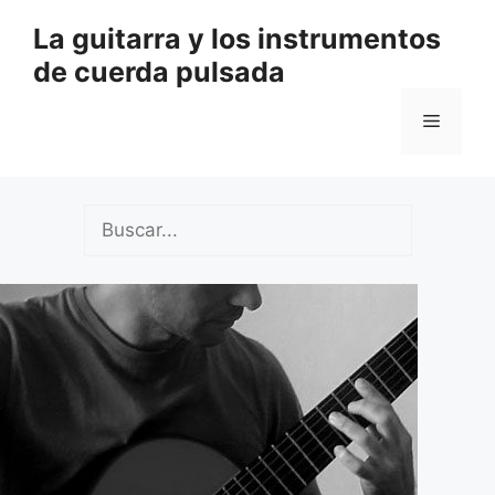
Saltar
La guitarra y los instrumentos
al
de cuerda pulsada
contenido
Menú