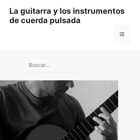
Saltar
La guitarra y los instrumentos
al
de cuerda pulsada
contenido
Menú