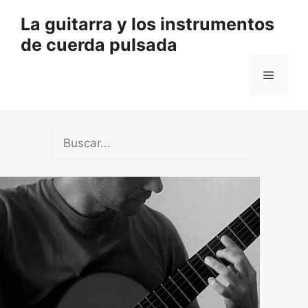
Saltar
La guitarra y los instrumentos
al
de cuerda pulsada
contenido
Menú