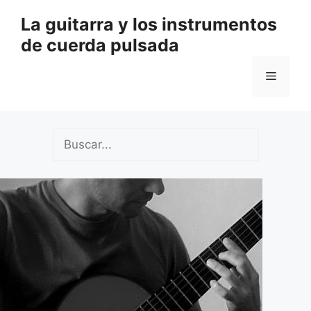
Saltar
La guitarra y los instrumentos
al
de cuerda pulsada
contenido
Menú