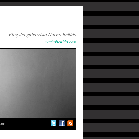
Blog del guitarrista Nacho Bellido
nachobellido.com
com