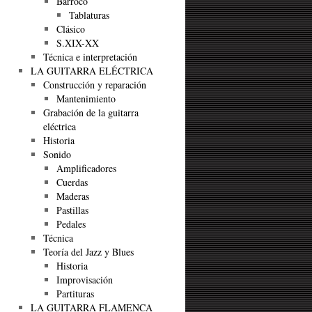
Barroco
Tablaturas
Clásico
S.XIX-XX
Técnica e interpretación
LA GUITARRA ELÉCTRICA
Construcción y reparación
Mantenimiento
Grabación de la guitarra
eléctrica
Historia
Sonido
Amplificadores
Cuerdas
Maderas
Pastillas
Pedales
Técnica
Teoría del Jazz y Blues
Historia
Improvisación
Partituras
LA GUITARRA FLAMENCA